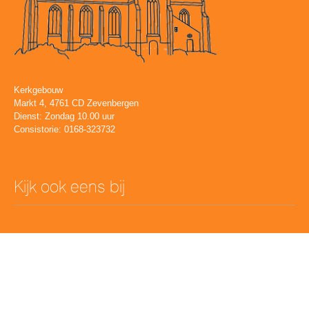
Kerkgebouw
Markt 4, 4761 CD Zevenbergen
Dienst: Zondag 10.00 uur
Consistorie: 0168-323732
Kijk ook eens bij