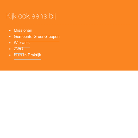
Kijk ook eens bij
Missionair
Gemeente Groei Groepen
Wijkwerk
ZWO
Hulp In Praktijk