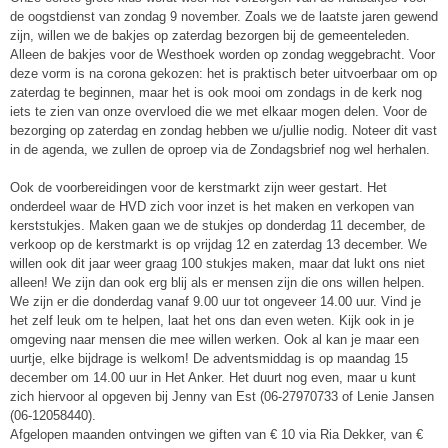
de oogstdienst van zondag 9 november. Zoals we de laatste jaren gewend
zijn, willen we de bakjes op zaterdag bezorgen bij de gemeenteleden.
Alleen de bakjes voor de Westhoek worden op zondag weggebracht. Voor
deze vorm is na corona gekozen: het is praktisch beter uitvoerbaar om op
zaterdag te beginnen, maar het is ook mooi om zondags in de kerk nog
iets te zien van onze overvloed die we met elkaar mogen delen. Voor de
bezorging op zaterdag en zondag hebben we u/jullie nodig. Noteer dit vast
in de agenda, we zullen de oproep via de Zondagsbrief nog wel herhalen.
Ook de voorbereidingen voor de kerstmarkt zijn weer gestart. Het
onderdeel waar de HVD zich voor inzet is het maken en verkopen van
kerststukjes. Maken gaan we de stukjes op donderdag 11 december, de
verkoop op de kerstmarkt is op vrijdag 12 en zaterdag 13 december. We
willen ook dit jaar weer graag 100 stukjes maken, maar dat lukt ons niet
alleen! We zijn dan ook erg blij als er mensen zijn die ons willen helpen.
We zijn er die donderdag vanaf 9.00 uur tot ongeveer 14.00 uur. Vind je
het zelf leuk om te helpen, laat het ons dan even weten. Kijk ook in je
omgeving naar mensen die mee willen werken. Ook al kan je maar een
uurtje, elke bijdrage is welkom! De adventsmiddag is op maandag 15
december om 14.00 uur in Het Anker. Het duurt nog even, maar u kunt
zich hiervoor al opgeven bij Jenny van Est (06-27970733 of Lenie Jansen
(06-12058440).
Afgelopen maanden ontvingen we giften van € 10 via Ria Dekker, van €