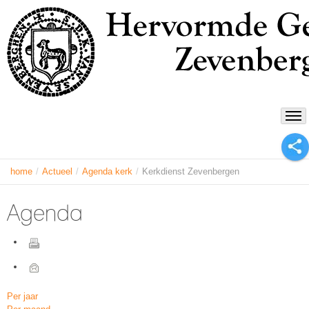
home
/
Actueel
/
Agenda kerk
/
Kerkdienst Zevenbergen
Agenda
Per jaar