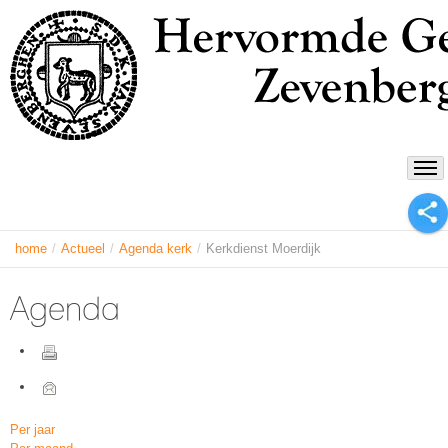
home
/
Actueel
/
Agenda kerk
/
Kerkdienst Moerdijk
Agenda
Per jaar