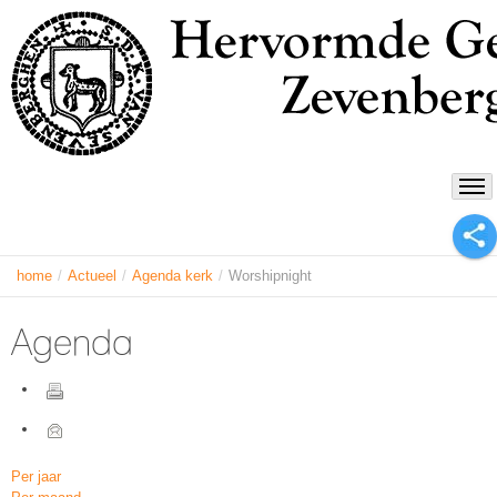
home
/
Actueel
/
Agenda kerk
/
Worshipnight
Agenda
Per jaar