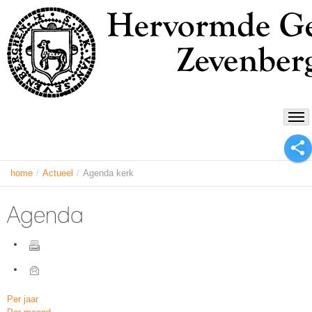
home
/
Actueel
/
Agenda kerk
Agenda
Per jaar