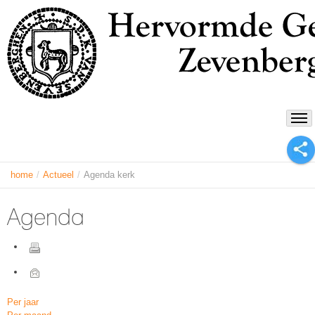
home
/
Actueel
/
Agenda kerk
Agenda
Per jaar