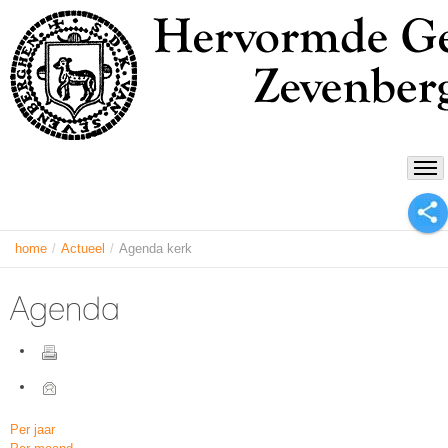
home
/
Actueel
/
Agenda kerk
Agenda
Per jaar