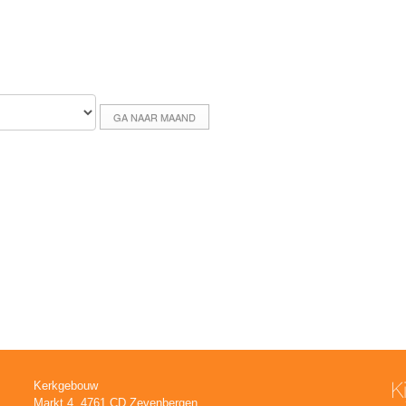
GA NAAR MAAND
K
Kerkgebouw
Markt 4, 4761 CD Zevenbergen