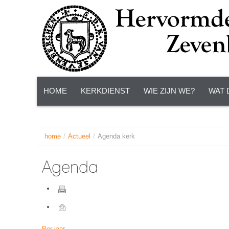
HOME
KERKDIENST
WIE ZIJN WE?
WAT 
home
/
Actueel
/
Agenda kerk
Agenda
Per jaar