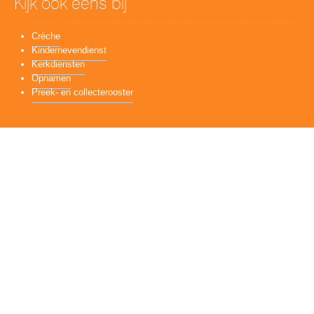
Kijk ook eens bij
Crèche
Kindernevendienst
Kerkdiensten
Opnamen
Preek- en collecterooster