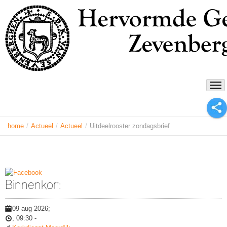
home
/
Actueel
/
Actueel
/
Uitdeelrooster zondagsbrief
Binnenkort:
09 aug 2026
;
,
09:30
-